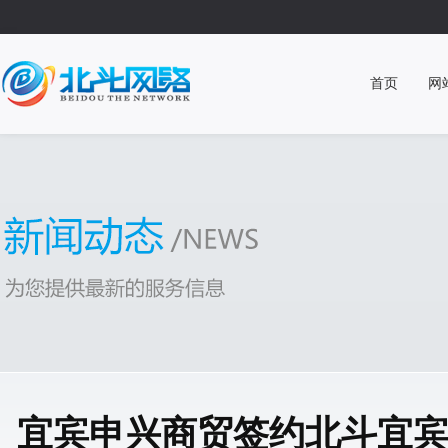
首页
网
宜宾申兴商贸签约北斗宜